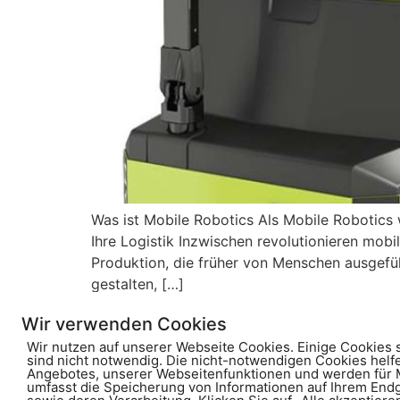
Was ist Mobile Robotics Als Mobile Robotics 
Ihre Logistik Inzwischen revolutionieren mob
Produktion, die früher von Menschen ausgefüh
gestalten, […]
Wir verwenden Cookies
Home
Elektrostapler
Flurfördertechnik
Wir nutzen auf unserer Webseite Cookies. Einige Cookies 
sind nicht notwendig. Die nicht-notwendigen Cookies helf
Angebotes, unserer Webseitenfunktionen und werden für M
AGB
umfasst die Speicherung von Informationen auf Ihrem En