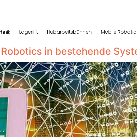
chnik
Lagerlift
Hubarbeitsbühnen
Mobile Robotic
e Robotics in bestehende Sys