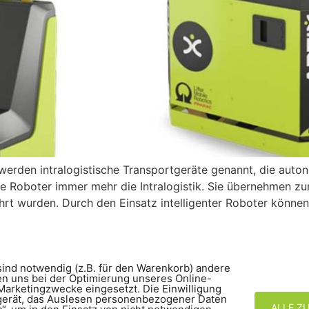
werden intralogistische Transportgeräte genannt, die auto
ile Roboter immer mehr die Intralogistik. Sie übernehmen 
rt wurden. Durch den Einsatz intelligenter Roboter können
Lagerlift
Arbeitsbühnen
Mobile Robotics
Kontakt
sind notwendig (z.B. für den Warenkorb) andere
en uns bei der Optimierung unseres Online-
arketingzwecke eingesetzt. Die Einwilligung
dgerät, das Auslesen personenbezogener Daten
ALLE Z