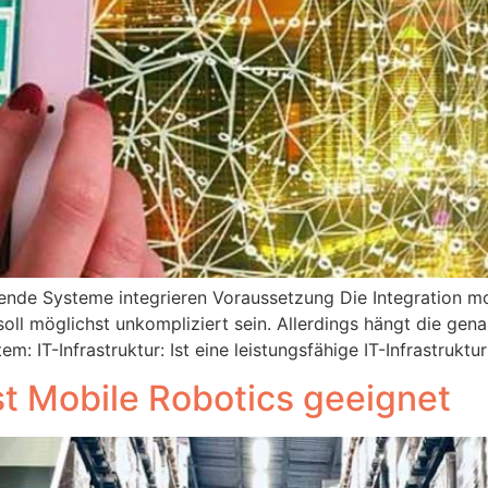
ehende Systeme integrieren Voraussetzung Die Integration 
oll möglichst unkompliziert sein. Allerdings hängt die gen
: IT-Infrastruktur: Ist eine leistungsfähige IT-Infrastrukt
st Mobile Robotics geeignet